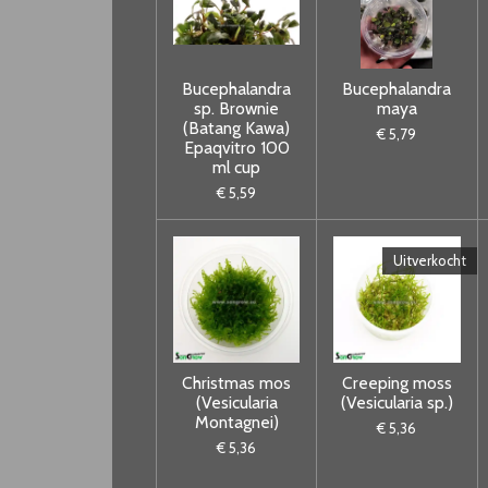
Bucephalandra
Bucephalandra
sp. Brownie
maya
(Batang Kawa)
€ 5,79
Epaqvitro 100
ml cup
€ 5,59
Uitverkocht
Christmas mos
Creeping moss
(Vesicularia
(Vesicularia sp.)
Montagnei)
€ 5,36
€ 5,36