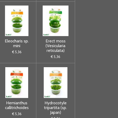
Eleocharis sp.
Erect moss
mini
(Vesicularia
reticulata)
€ 5,36
€ 5,36
Hemianthus
Hydrocotyle
callitrichoides
tripartita (sp.
Japan)
€ 5,36