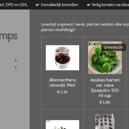
tnl. DPD en DHL
Gemakkelijk bestellen
Veilig betalen via Idea
Levertijd ongeveer 1 week, planten worden elke vrij
planten heeft/krijgt!
imps
Uitverkocht
Alternanthera
Anubias barteri
reineckii 'Mini'
var. nana
Epaqvitro 100
€ 5,36
ml cup
€ 5,86