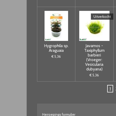
Uitverkocht
Hygrophila sp.
Javamos -
Araguaia
Taxiphyllum
barbieri
€ 5,36
(Vroeger:
Vesicularia
dubyana)
€ 5,36
1
Herroepings formulier