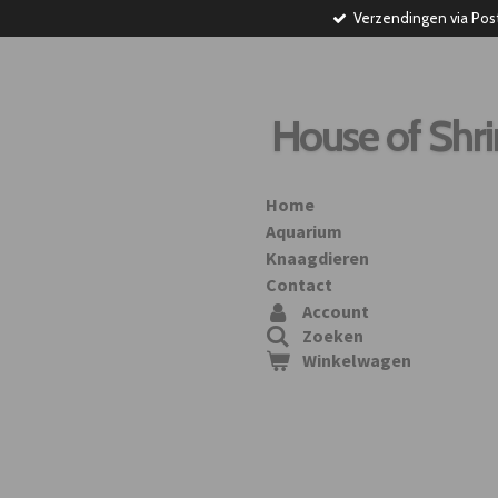
Verzendingen via Pos
Ga
direct
naar
de
hoofdinhoud
House of Shr
Home
Aquarium
Knaagdieren
Contact
Account
Zoeken
Winkelwagen