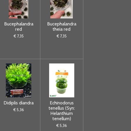
Bucephalandra
Bucephalandra
red
theia red
€ 7,35
€ 7,35
Didiplis diandra
Echinodorus
tenellus (Syn:
€ 5,36
Helanthium
tenellum)
€ 5,36