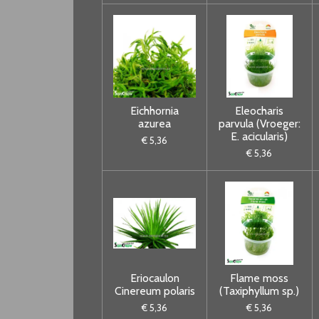
Eichhornia
Eleocharis
azurea
parvula (Vroeger:
E. acicularis)
€ 5,36
€ 5,36
Eriocaulon
Flame moss
Cinereum polaris
(Taxiphyllum sp.)
€ 5,36
€ 5,36