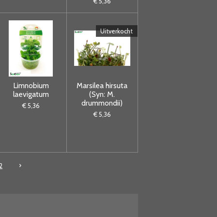
€ 5,36
Uitverkocht
Limnobium
Marsilea hirsuta
laevigatum
(Syn: M.
drummondii)
€ 5,36
€ 5,36
2