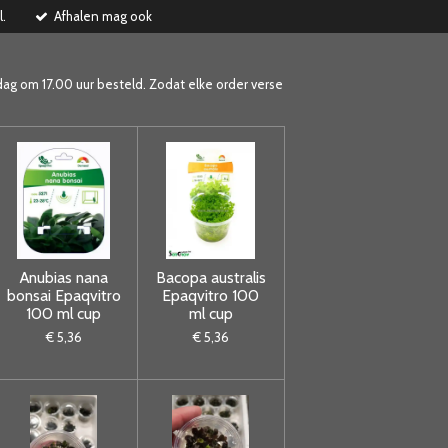
l.
Afhalen mag ook
dag om 17.00 uur besteld. Zodat elke order verse
Anubias nana
Bacopa australis
bonsai Epaqvitro
Epaqvitro 100
100 ml cup
ml cup
€ 5,36
€ 5,36