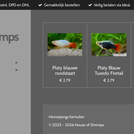
ostnl. DPD en DHL
Gemakkelijk bestellen
Veilig betalen via Ideal.
imps
Platy blauwe
Platy Blauw
roodstaart
Tuxedo Firetail
€ 2,79
€ 2,79
Herroepings formulier
© 2025 - 2026 House of Shrimps