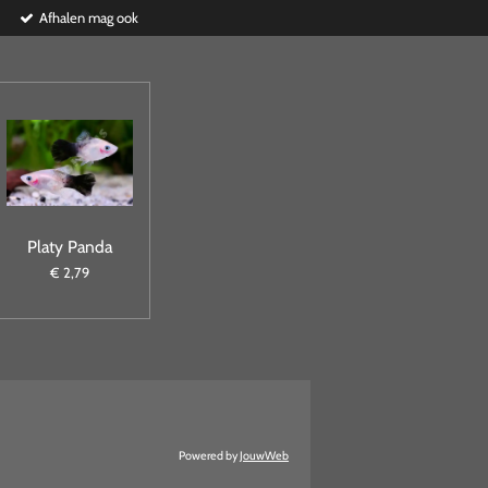
Afhalen mag ook
Platy Panda
€ 2,79
Powered by
JouwWeb