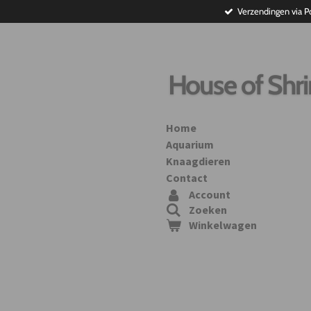
Verzendingen via P
Ga
direct
naar
de
hoofdinhoud
House of Shr
Home
Aquarium
Knaagdieren
Contact
Account
Zoeken
Winkelwagen