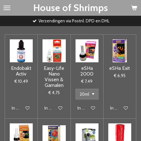
House of Shrimps
Ga
direct
naar
Verzendingen via Postnl. DPD en DHL
de
hoofdinhoud
Endobakt
Easy-Life
eSHa
eSHa Exit
Activ
Nano
2000
€ 6,95
Vissen &
€ 10,49
€ 7,49
Garnalen
€ 4,75
In winkelwagen
In winkelwagen
In winkelwagen
In winkelwagen