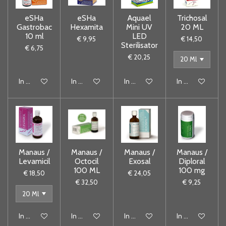
eSHa
eSHa
Aquael
Trichosal
Gastrobac
Hexamita
Mini UV
20 ML
10 ml
LED
€ 9,95
€ 14,50
Sterilisator
€ 6,75
€ 20,25
In winkelwagen
In winkelwagen
In winkelwagen
In winkelwagen
Manaus /
Manaus /
Manaus /
Manaus /
Levamicil
Octocil
Exosal
Diploral
100 ML
100 mg
€ 18,50
€ 24,05
€ 32,50
€ 9,25
In winkelwagen
In winkelwagen
In winkelwagen
In winkelwagen