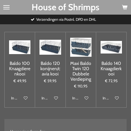
House of Shrimps
Ga
direct
naar
Verzendingen via Postnl. DPD en DHL
de
hoofdinhoud
Baldo 100
Baldo 120
Maxi Baldo
Baldo 140
Knaagdiere
konijnen/c
Twin 120
Knaagdierk
nkooi
avia kooi
Dubbele
ooi
Verdieping
€ 49,95
€ 59,95
€ 72,95
€ 110,95
In winkelwagen
In winkelwagen
In winkelwagen
In winkelwagen