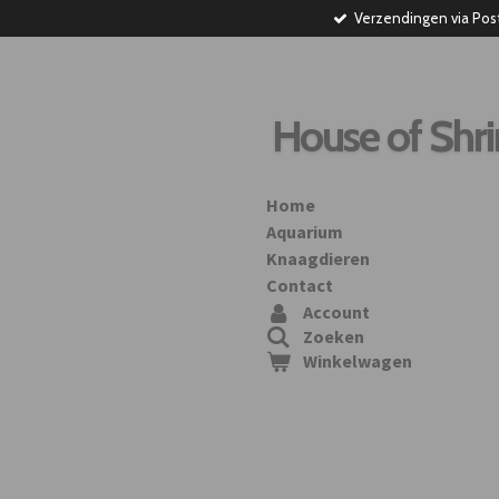
Verzendingen via Pos
Ga
direct
naar
de
hoofdinhoud
House of Shr
Home
Aquarium
Knaagdieren
Contact
Account
Zoeken
Winkelwagen