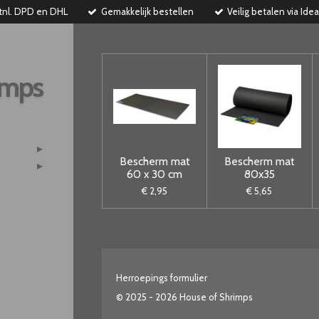
tnl. DPD en DHL
Gemakkelijk bestellen
Veilig betalen via Idea
imps
Bescherm mat
Bescherm mat
60 x 30 cm
80x35
€ 2,95
€ 5,65
Herroepings formulier
© 2025 - 2026 House of Shrimps