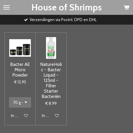
House of Shrimps
Ga
direct
naar
Verzendingen via Postnl. DPD en DHL
de
hoofdinhoud
Bacter AE
NatureHoli
Micro
c - Bacter
Powder
Liquid -
125ml -
€ 12,95
Filter
Starter
Bacteriën
€ 8,99
In winkelwagen
In winkelwagen