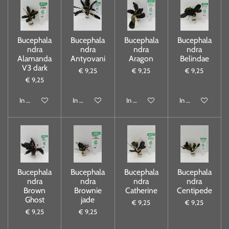
Bucephala
Bucephala
Bucephala
Bucephala
ndra
ndra
ndra
ndra
Alamanda
Antyovani
Aragon
Belindae
V3 dark
€ 9,25
€ 9,25
€ 9,25
€ 9,25
In winkelwagen
In winkelwagen
In winkelwagen
In winkelwagen
Bucephala
Bucephala
Bucephala
Bucephala
ndra
ndra
ndra
ndra
Brown
Brownie
Catherine
Centipede
Ghost
jade
€ 9,25
€ 9,25
€ 9,25
€ 9,25