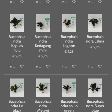
In winkelwagen
In winkelwagen
In winkelwagen
In winkelwagen
Bucephala
Bucephala
Bucephala
Bucephala
ndra
ndra
ndra
ndra Lalina
Kapuas
Kedagang
Lagoon
€ 9,25
hulu
mini
€ 9,25
€ 9,25
€ 9,25
In winkelwagen
In winkelwagen
In winkelwagen
In winkelwagen
Bucephala
Bucephala
Bucephala
Bucephala
ndra Lo
ndra
ndra sp. lo
ndra Super
black
Melawi
green
blue