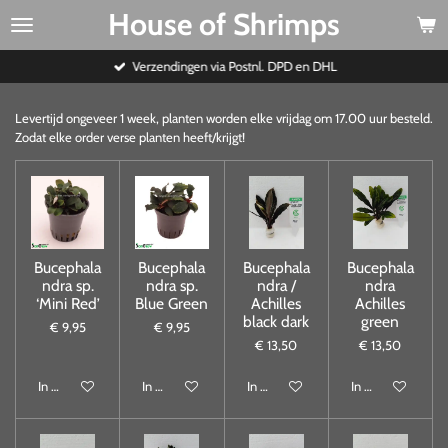
House of Shrimps
Ga
direct
naar
Verzendingen via Postnl. DPD en DHL
de
hoofdinhoud
Levertijd ongeveer 1 week, planten worden elke vrijdag om 17.00 uur besteld.
Zodat elke order verse planten heeft/krijgt!
Bucephala
Bucephala
Bucephala
Bucephala
ndra sp.
ndra sp.
ndra /
ndra
‘Mini Red’
Blue Green
Achilles
Achilles
black dark
green
€ 9,95
€ 9,95
€ 13,50
€ 13,50
In winkelwagen
In winkelwagen
In winkelwagen
In winkelwagen