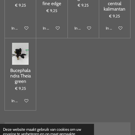
fine edge
central
€ 9,25
€ 9,25
kalimantan
€ 9,25
€ 9,25
In winkelwagen
In winkelwagen
In winkelwagen
In winkelwagen
Bucephala
ndra Theia
green
€ 9,25
In winkelwagen
Deze website maakt gebruik van cookies om uw
ervaring te verbeteren en op maat gemaakte
Herroepings formulier