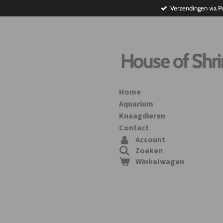
Verzendingen via P
Ga
direct
naar
de
hoofdinhoud
House of Shr
Home
Aquarium
Knaagdieren
Contact
Account
Zoeken
Winkelwagen