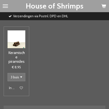
House of Shrimps
Ga
direct
naar
dingen via Postnl. DPD en DHL
de
hoofdinhoud
Keramisch
e
piramides
€ 8,95
In winkelwagen