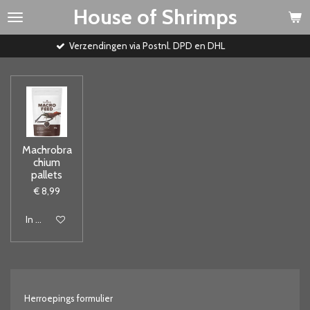
House of Shrimps
Ga
direct
naar
Verzendingen via Postnl. DPD en DHL
de
hoofdinhoud
Machrobra
chium
pallets
€ 8,99
In winkelwagen
Herroepings formulier