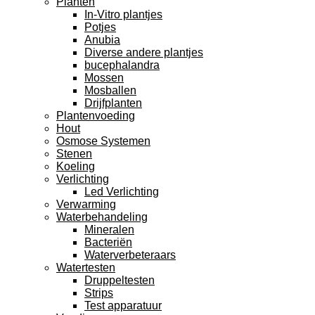
Planten
In-Vitro plantjes
Potjes
Anubia
Diverse andere plantjes
bucephalandra
Mossen
Mosballen
Drijfplanten
Plantenvoeding
Hout
Osmose Systemen
Stenen
Koeling
Verlichting
Led Verlichting
Verwarming
Waterbehandeling
Mineralen
Bacteriën
Waterverbeteraars
Watertesten
Druppeltesten
Strips
Test apparatuur