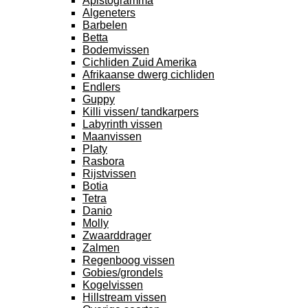
Apistogramma
Algeneters
Barbelen
Betta
Bodemvissen
Cichliden Zuid Amerika
Afrikaanse dwerg cichliden
Endlers
Guppy
Killi vissen/ tandkarpers
Labyrinth vissen
Maanvissen
Platy
Rasbora
Rijstvissen
Botia
Tetra
Danio
Molly
Zwaarddrager
Zalmen
Regenboog vissen
Gobies/grondels
Kogelvissen
Hillstream vissen