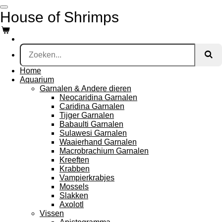
Ga
House of Shrimps
direct
naar
de
hoofdinhoud
Home
Aquarium
Garnalen & Andere dieren
Neocaridina Garnalen
Caridina Garnalen
Tijger Garnalen
Babaulti Garnalen
Sulawesi Garnalen
Waaierhand Garnalen
Macrobrachium Garnalen
Kreeften
Krabben
Vampierkrabjes
Mossels
Slakken
Axolotl
Vissen