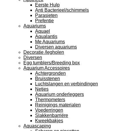
Eerste Hulp
Anti Bacterieel/schimmels
Parasieten
Prefentie
Aquariums
Aquael
Aqualantis
Me Aquariums
Diversen aquariums
Decoratie /legholen
Diversen
Egg tumblers/Breeding box
Aquarium Accessoires
Achtergronden
Bruisstenen
Luchtslangen en verbindingen
Netjes
Aquarium onderleggers
Thermometers
Reinigings materialen
Voederringen
Slakkenbarriëre
Kweekbakjes
Aquascaping