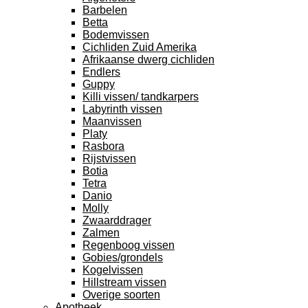
Barbelen
Betta
Bodemvissen
Cichliden Zuid Amerika
Afrikaanse dwerg cichliden
Endlers
Guppy
Killi vissen/ tandkarpers
Labyrinth vissen
Maanvissen
Platy
Rasbora
Rijstvissen
Botia
Tetra
Danio
Molly
Zwaarddrager
Zalmen
Regenboog vissen
Gobies/grondels
Kogelvissen
Hillstream vissen
Overige soorten
Apotheek