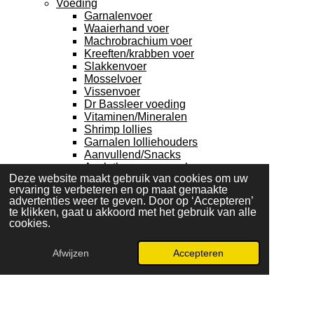
Voeding
Garnalenvoer
Waaierhand voer
Machrobrachium voer
Kreeften/krabben voer
Slakkenvoer
Mosselvoer
Vissenvoer
Dr Bassleer voeding
Vitaminen/Mineralen
Shrimp lollies
Garnalen lolliehouders
Aanvullend/Snacks
Axolotl voer en snacks
Deze website maakt gebruik van cookies om uw
Verpakkingsmateriaal
ervaring te verbeteren en op maat gemaakte
Knaagdieren
advertenties weer te geven. Door op ‘Accepteren’
Kooien
te klikken, gaat u akkoord met het gebruik van alle
Konijnen/Cavia kooi
cookies.
Contact
Account
Afwijzen
Accepteren
Zoeken
Winkelwagen