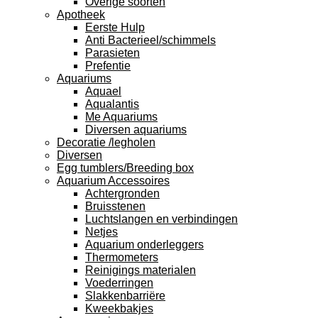
Overige soorten
Apotheek
Eerste Hulp
Anti Bacterieel/schimmels
Parasieten
Prefentie
Aquariums
Aquael
Aqualantis
Me Aquariums
Diversen aquariums
Decoratie /legholen
Diversen
Egg tumblers/Breeding box
Aquarium Accessoires
Achtergronden
Bruisstenen
Luchtslangen en verbindingen
Netjes
Aquarium onderleggers
Thermometers
Reinigings materialen
Voederringen
Slakkenbarriëre
Kweekbakjes