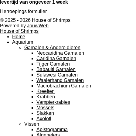
levertijd van ongeveer 1 week
Herroepings formulier
© 2025 - 2026 House of Shrimps
Powered by
JouwWeb
House of Shrimps
Home
Aquarium
Garnalen & Andere dieren
Neocaridina Garnalen
Caridina Garnalen
Tijger Garnalen
Babaulti Garnalen
Sulawesi Garnalen
Waaierhand Garnalen
Macrobrachium Garnalen
Kreeften
Krabben
Vampierkrabjes
Mossels
Slakken
Axolotl
Vissen
Apistogramma
Algeneters