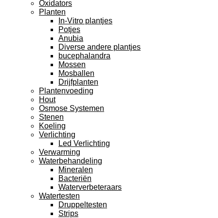
Oxidators
Planten
In-Vitro plantjes
Potjes
Anubia
Diverse andere plantjes
bucephalandra
Mossen
Mosballen
Drijfplanten
Plantenvoeding
Hout
Osmose Systemen
Stenen
Koeling
Verlichting
Led Verlichting
Verwarming
Waterbehandeling
Mineralen
Bacteriën
Waterverbeteraars
Watertesten
Druppeltesten
Strips