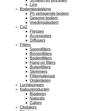
Scharen en pincetten
Lijm
Bodembedekking
Ph verlagende bodem
Gewone bodem
Voedingsbodem
Co2
Flessen
Accessoires
Diffusers
Filters
Sponsfilters
Binnenfilters
Bodemfilters
Hang-on filters
Buitenfilters
Skimmers
Filtermateriaal
Onderdelen
Luchtpompen
Natuurproducten
Bladeren
Naturals
Zakjes
Oxidators