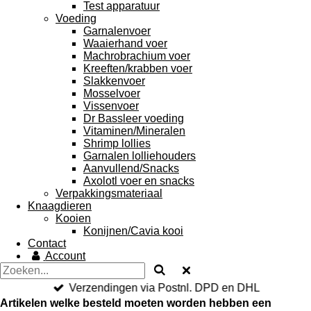
Test apparatuur
Voeding
Garnalenvoer
Waaierhand voer
Machrobrachium voer
Kreeften/krabben voer
Slakkenvoer
Mosselvoer
Vissenvoer
Dr Bassleer voeding
Vitaminen/Mineralen
Shrimp lollies
Garnalen lolliehouders
Aanvullend/Snacks
Axolotl voer en snacks
Verpakkingsmateriaal
Knaagdieren
Kooien
Konijnen/Cavia kooi
Contact
Account
Verzendingen via Postnl. DPD en DHL
Artikelen welke besteld moeten worden hebben een