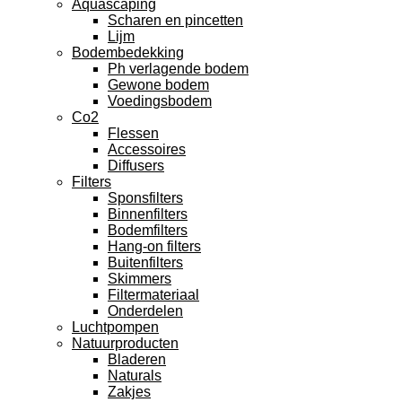
Aquascaping
Scharen en pincetten
Lijm
Bodembedekking
Ph verlagende bodem
Gewone bodem
Voedingsbodem
Co2
Flessen
Accessoires
Diffusers
Filters
Sponsfilters
Binnenfilters
Bodemfilters
Hang-on filters
Buitenfilters
Skimmers
Filtermateriaal
Onderdelen
Luchtpompen
Natuurproducten
Bladeren
Naturals
Zakjes