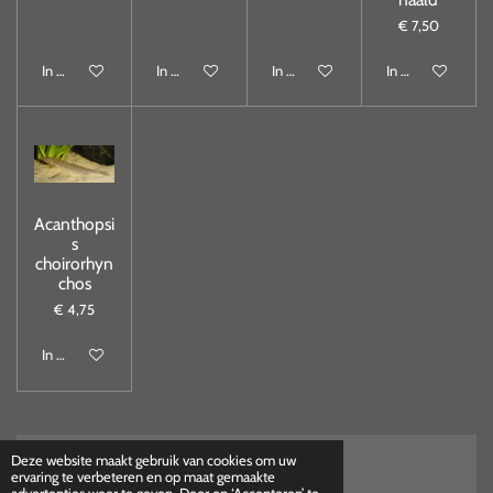
€ 7,50
In winkelwagen
In winkelwagen
In winkelwagen
In winkelwagen
Acanthopsi
s
choirorhyn
chos
€ 4,75
In winkelwagen
Deze website maakt gebruik van cookies om uw
ervaring te verbeteren en op maat gemaakte
Herroepings formulier
advertenties weer te geven. Door op ‘Accepteren’ te