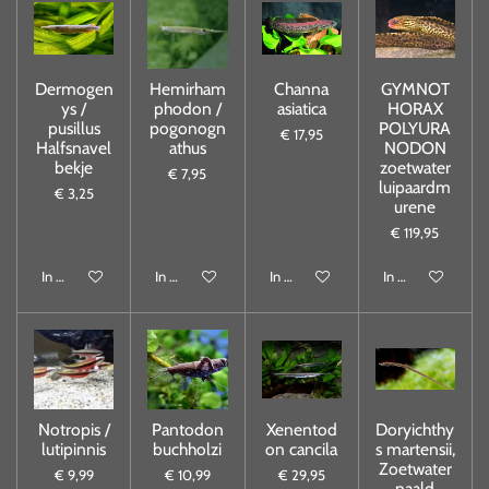
Dermogen
Hemirham
Channa
GYMNOT
ys /
phodon /
asiatica
HORAX
pusillus
pogonogn
POLYURA
€ 17,95
Halfsnavel
athus
NODON
bekje
zoetwater
€ 7,95
luipaardm
€ 3,25
urene
€ 119,95
In winkelwagen
In winkelwagen
In winkelwagen
In winkelwagen
Notropis /
Pantodon
Xenentod
Doryichthy
lutipinnis
buchholzi
on cancila
s martensii,
Zoetwater
€ 9,99
€ 10,99
€ 29,95
naald