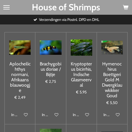
House of Shrimps
Ga
direct
naar
Verzendingen via Postnl. DPD en DHL
de
hoofdinhoud
Aplocheilic
Brachygobi
Kryptopter
Hymenoc
hthys
us doriae /
us bicirrhis,
hirus
normani,
Bijtje
Indische
Boettgeri
Afrikaans
Glasmeerv
Gold M
€ 2,75
blauwoogj
al
Dwergklau
e
wkikker
€ 5,95
Goud
€ 2,49
€ 5,50
In winkelwagen
In winkelwagen
In winkelwagen
In winkelwagen