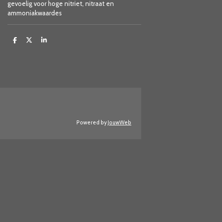
gevoelig voor hoge nitriet, nitraat en
ammoniakwaardes
D
D
S
e
e
h
l
e
a
e
l
r
n
e
Powered by
JouwWeb