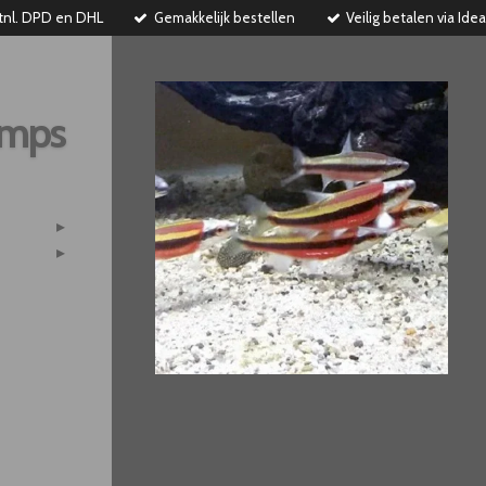
tnl. DPD en DHL
Gemakkelijk bestellen
Veilig betalen via Idea
imps