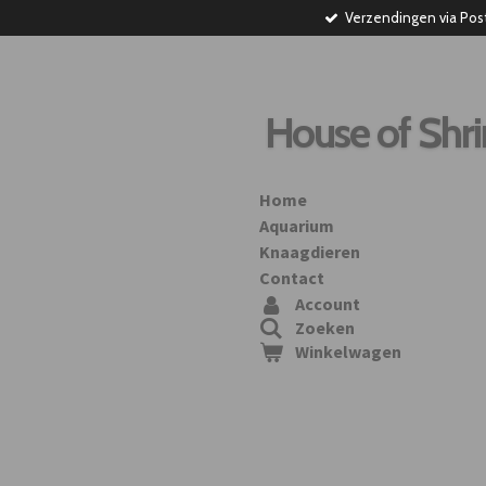
Verzendingen via Pos
Ga
direct
naar
de
hoofdinhoud
House of Shr
Home
Aquarium
Knaagdieren
Contact
Account
Zoeken
Winkelwagen