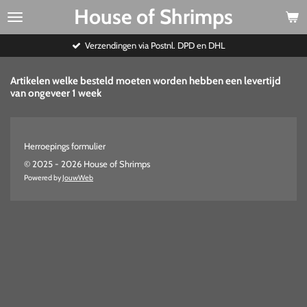
House of Shrimps
Ga
direct
naar
Verzendingen via Postnl. DPD en DHL
de
hoofdinhoud
Artikelen welke besteld moeten worden hebben een levertijd
van ongeveer 1 week
Herroepings formulier
© 2025 - 2026 House of Shrimps
Powered by
JouwWeb