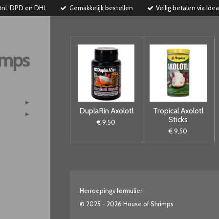
tnl. DPD en DHL
Gemakkelijk bestellen
Veilig betalen via Idea
imps
DuplaRin Axolotl
Tropical Axolotl
Sticks
€ 9,50
€ 9,50
Herroepings formulier
© 2025 - 2026 House of Shrimps