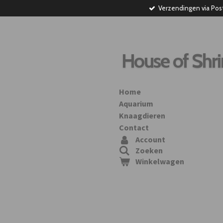
Verzendingen via Pos
Ga
direct
naar
de
hoofdinhoud
House of Shr
Home
Aquarium
Knaagdieren
Contact
Account
Zoeken
Winkelwagen