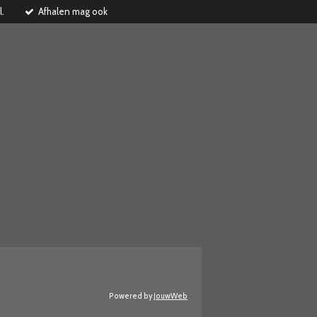
l.
Afhalen mag ook
Powered by
JouwWeb