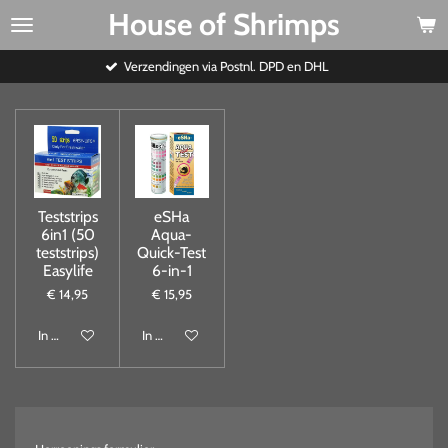
House of Shrimps
Ga
direct
naar
Verzendingen via Postnl. DPD en DHL
de
hoofdinhoud
Teststrips
eSHa
6in1 (50
Aqua-
teststrips)
Quick-Test
Easylife
6-in-1
€ 14,95
€ 15,95
In winkelwagen
In winkelwagen