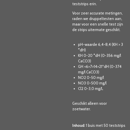
teststrips erin.
Voor zeer accurate metingen,
raden we druppeltesten aan,
maar voor een snelle test zijn
de strips uitermate geschikt.
pH-waarde 6,4-8,4 (KH > 3
°dH)
KH 0-20 °dH (0-356 mg/l
CaCO3)
GH <6>7>14>21ºdH (0-374
mg/l CaCO3)
NO2 0-50 mg/l
NO3 0-500 mg/l
Cl2 0-3,0 mg/L
Geschikt alleen voor
zoetwater.
Inhoud:
1 buis met 50 teststrips