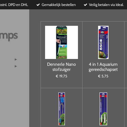
ostnl. DPD en DHL
Gemakkelijk bestellen
Veilig betalen via Ideal.
imps
Dennerle Nano
4 in 1 Aquarium
stofzuiger
gereedschapset
€ 19,75
€ 5,75