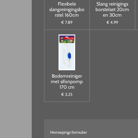
Flexibele
Slang reinigings
slangreinigingsbo
borstelset 20cm
rstel 160cm
en 30cm
€ 7,89
€ 4,99
Bodemreiniger
met sifonpomp
170 cm
€ 3,25
Herroepings formulier