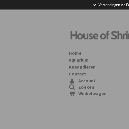
Verzendingen via P
Ga
direct
naar
de
hoofdinhoud
House of Shr
Home
Aquarium
Knaagdieren
Contact
Account
Zoeken
Winkelwagen