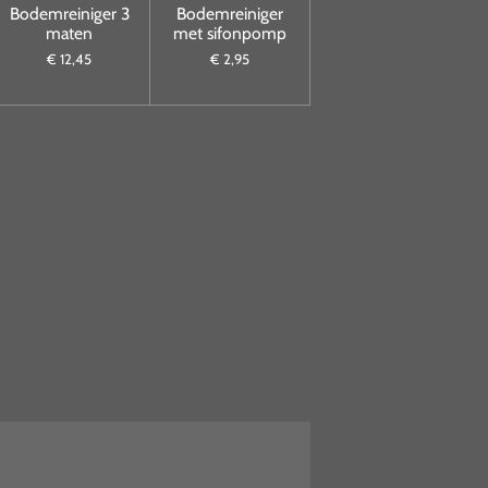
Bodemreiniger 3
Bodemreiniger
maten
met sifonpomp
€ 12,45
€ 2,95