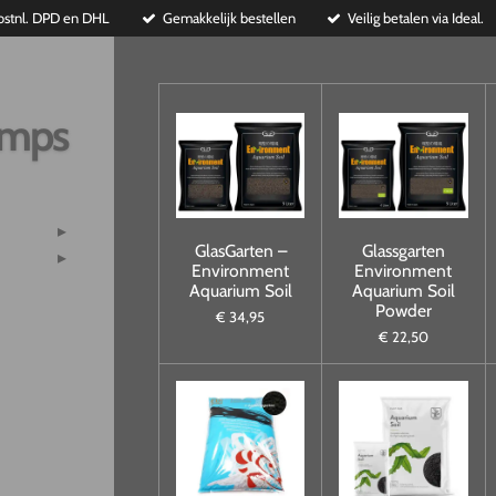
ostnl. DPD en DHL
Gemakkelijk bestellen
Veilig betalen via Ideal.
imps
GlasGarten –
Glassgarten
Environment
Environment
Aquarium Soil
Aquarium Soil
Powder
€ 34,95
€ 22,50