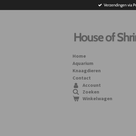
Verzendingen via P
Ga
direct
naar
de
hoofdinhoud
House of Shr
Home
Aquarium
Knaagdieren
Contact
Account
Zoeken
Winkelwagen