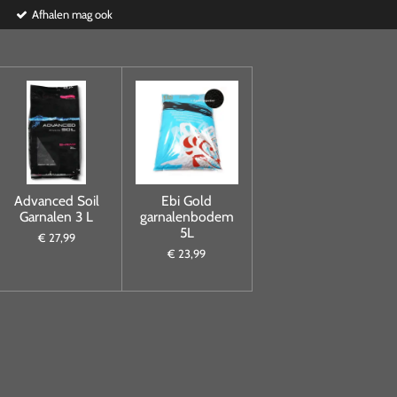
Afhalen mag ook
Advanced Soil
Ebi Gold
Garnalen 3 L
garnalenbodem
5L
€ 27,99
€ 23,99