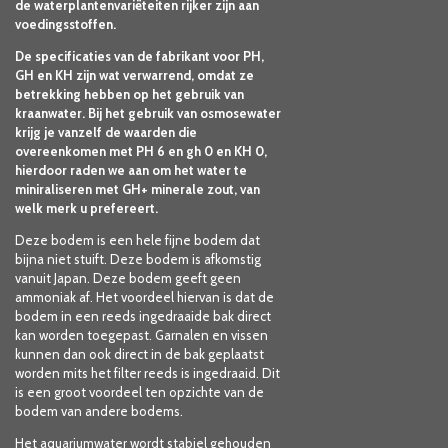
de waterplantenvariëteiten rijker zijn aan
voedingsstoffen.
De specificaties van de fabrikant voor PH,
GH en KH zijn wat verwarrend, omdat ze
betrekking hebben op het gebruik van
kraanwater. Bij het gebruik van osmosewater
krijg je vanzelf de waarden die
overeenkomen met PH 6 en gh 0 en KH 0,
hierdoor raden we aan om het water te
miniraliseren met GH+ minerale zout, van
welk merk u prefereert.
Deze bodem is een hele fijne bodem dat
bijna niet stuift. Deze bodem is afkomstig
vanuit Japan. Deze bodem geeft geen
ammoniak af. Het voordeel hiervan is dat de
bodem in een reeds ingedraaide bak direct
kan worden toegepast. Garnalen en vissen
kunnen dan ook direct in de bak geplaatst
worden mits het filter reeds is ingedraaid. Dit
is een groot voordeel ten opzichte van de
bodem van andere bodems.
Het aquariumwater wordt stabiel gehouden