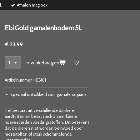
l.
Afhalen mag ook
Ebi Gold garnalenbodem 5L
€ 23,99
In winkelwagen
Artikelnummer:
HEBI01
speciaal ontwikkeld voor garnalenaquaria
Het bestaat uit verschillende donkere
aardtinten en bevat slechts zeer kleine
hoeveelheden voedingsstoffen. Dit betekent
dat de dieren niet worden beïnvloed door
meststoffen of sterk schommelende