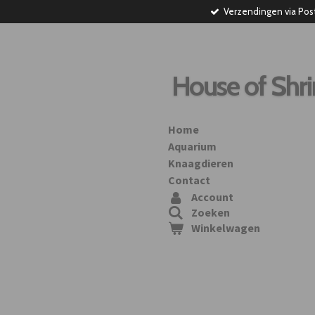
Verzendingen via Pos
Ga
direct
naar
de
hoofdinhoud
House of Shr
Home
Aquarium
Knaagdieren
Contact
Account
Zoeken
Winkelwagen