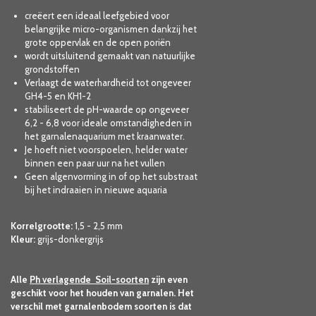
creëert een ideaal leefgebied voor
belangrijke micro-organismen dankzij het
grote oppervlak en de open poriën
wordt uitsluitend gemaakt van natuurlijke
grondstoffen
Verlaagt de waterhardheid tot ongeveer
GH4-5 en KH1-2
stabiliseert de pH-waarde op ongeveer
6,2 - 6,8 voor ideale omstandigheden in
het garnalenaquarium met kraanwater.
Je hoeft niet voorspoelen, helder water
binnen een paar uur na het vullen
Geen algenvorming in of op het substraat
bij het indraaien in nieuwe aquaria
Korrelgrootte:
1,5 - 2,5 mm
Kleur:
grijs-donkergrijs
Alle
Ph verlagende Soil-soorten
zijn even
geschikt voor het houden van garnalen. Het
verschil met garnalenbodem soorten is dat