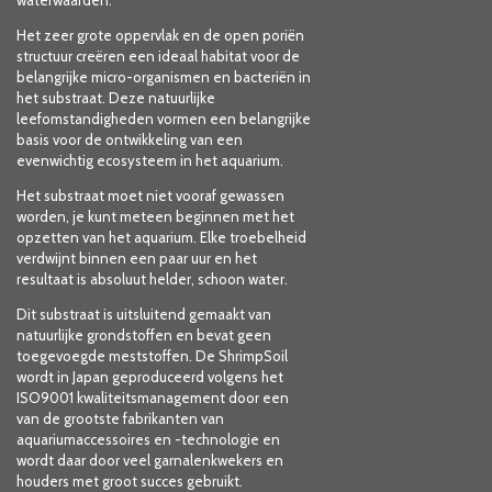
waterwaarden.
Het zeer grote oppervlak en de open poriën
structuur creëren een ideaal habitat voor de
belangrijke micro-organismen en bacteriën in
het substraat. Deze natuurlijke
leefomstandigheden vormen een belangrijke
basis voor de ontwikkeling van een
evenwichtig ecosysteem in het aquarium.
Het substraat moet niet vooraf gewassen
worden, je kunt meteen beginnen met het
opzetten van het aquarium. Elke troebelheid
verdwijnt binnen een paar uur en het
resultaat is absoluut helder, schoon water.
Dit substraat is uitsluitend gemaakt van
natuurlijke grondstoffen en bevat geen
toegevoegde meststoffen. De ShrimpSoil
wordt in Japan geproduceerd volgens het
ISO9001 kwaliteitsmanagement door een
van de grootste fabrikanten van
aquariumaccessoires en -technologie en
wordt daar door veel garnalenkwekers en
houders met groot succes gebruikt.