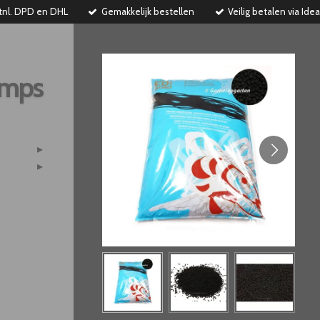
tnl. DPD en DHL
Gemakkelijk bestellen
Veilig betalen via Idea
imps