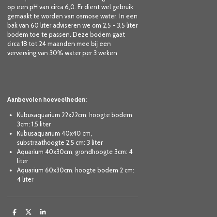
op een pH van circa 6,0. Er dient wel gebruik
gemaakt te worden van osmose water. In een
bak van 60 liter adviseren we om 2,5 - 3,5 liter
bodem toe te passen. Deze bodem gaat
circa 18 tot 24 maanden mee bij een
verversing van 30% water per 3 weken
Aanbevolen hoeveelheden:
Kubusaquarium 22x22cm, hoogte bodem
3cm: 1,5 liter
Kubusaquarium 40x40 cm,
substraathoogte 2,5 cm: 3 liter
Aquarium 40x30cm, grondhoogte 3cm: 4
liter
Aquarium 60x30cm, hoogte bodem 2 cm:
4 liter
D
D
S