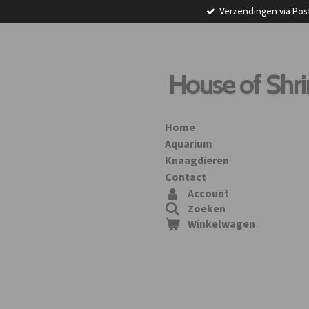
Verzendingen via Pos
Ga
direct
naar
de
hoofdinhoud
House of Shr
Home
Aquarium
Knaagdieren
Contact
Account
Zoeken
Winkelwagen