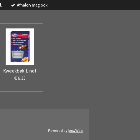
l.
Afhalen mag ook
Kweekbak L net
€ 6,35
Powered by
JouwWeb