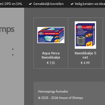
tnl. DPD en DHL
Gemakkelijk bestellen
Veilig betalen via Idea
imps
Aqua Nova
Kweekbakje S
Kweekbakje
net
€ 7,35
€ 4,99
Herroepings formulier
© 2025 - 2026 House of Shrimps