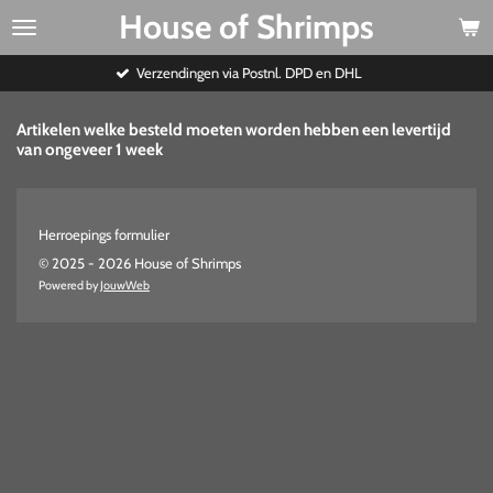
House of Shrimps
Ga
direct
naar
Verzendingen via Postnl. DPD en DHL
de
hoofdinhoud
Artikelen welke besteld moeten worden hebben een levertijd
van ongeveer 1 week
Herroepings formulier
© 2025 - 2026 House of Shrimps
Powered by
JouwWeb