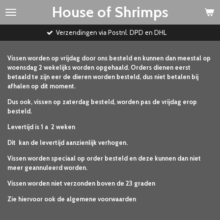
House of Shrimps
Ga
direct
naar
Verzendingen via Postnl. DPD en DHL
de
hoofdinhoud
Vissen worden op vrijdag door ons besteld en kunnen dan meestal op
woensdag 2 wekelijks worden opgehaald. Orders dienen eerst
betaald te zijn eer de dieren worden besteld, dus niet betalen bij
afhalen op dit moment.
Dus ook, vissen op zaterdag besteld, worden pas de vrijdag erop
besteld.
Levertijd is 1 a 2 weken
Dit kan de levertijd aanzienlijk verhogen.
Vissen worden speciaal op order besteld en deze kunnen dan niet
meer geannuleerd worden.
Vissen worden niet verzonden boven de 23 graden
Zie hiervoor ook de algemene voorwaarden