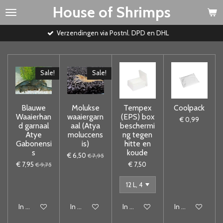
House of Shrimps
Ga
direct
naar
Verzendingen via Postnl. DPD en DHL
de
hoofdinhoud
Sale!
Sale!
Blauwe
Molukse
Tempex
Coolpack
Waaierhan
waaiergarn
(EPS) box
€ 0,99
d garnaal
aal (Atya
beschermi
Atye
moluccens
ng tegen
Gabonensi
is)
hitte en
s
koude
€ 6,50
€ 7,95
€ 7,95
€ 7,50
€ 9,75
In winkelwagen
In winkelwagen
In winkelwagen
In winkelwagen