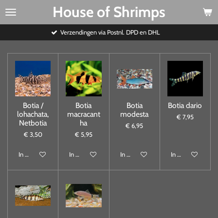
House of Shrimps
Ga
direct
naar
Verzendingen via Postnl. DPD en DHL
de
hoofdinhoud
Botia /
Botia
Botia
Botia dario
lohachata,
macracant
modesta
€ 7,95
Netbotia
ha
€ 6,95
€ 3,50
€ 5,95
In winkelwagen
In winkelwagen
In winkelwagen
In winkelwagen