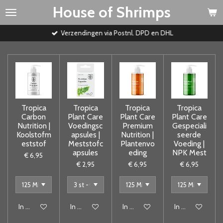
House of Shrimps
Ga
direct
naar
Verzendingen via Postnl. DPD en DHL
de
hoofdinhoud
Tropica
Tropica
Tropica
Tropica
Carbon
Plant Care
Plant Care
Plant Care
Nutrition |
Voedingsc
Premium
Gespeciali
Koolstofm
apsules |
Nutrition |
seerde
eststof
Meststofc
Plantenvo
Voeding |
apsules
eding
NPK Mest
€ 6,95
€ 2,95
€ 6,95
€ 6,95
In winkelwagen
In winkelwagen
In winkelwagen
In winkelwagen