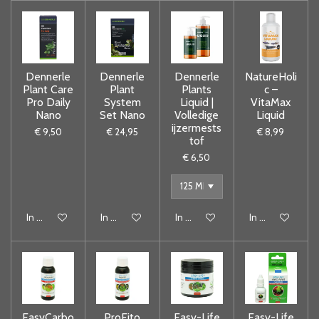
Dennerle
Dennerle
Dennerle
NatureHoli
Plant Care
Plant
Plants
c –
Pro Daily
System
Liquid |
VitaMax
Nano
Set Nano
Volledige
Liquid
ijzermests
€ 9,50
€ 24,95
€ 8,99
tof
€ 6,50
In winkelwagen
In winkelwagen
In winkelwagen
In winkelwagen
EasyCarbo
ProFito
Easy-Life
Easy-Life