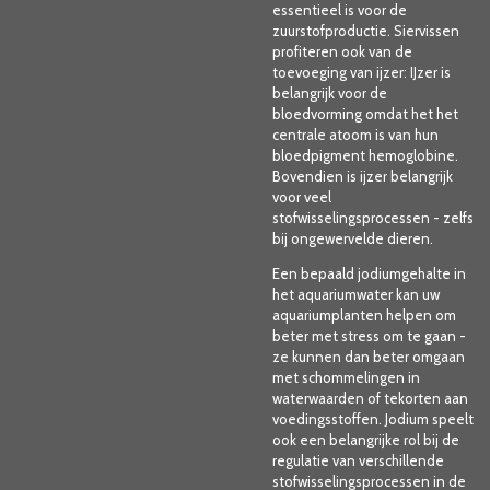
essentieel is voor de
zuurstofproductie. Siervissen
profiteren ook van de
toevoeging van ijzer: IJzer is
belangrijk voor de
bloedvorming omdat het het
centrale atoom is van hun
bloedpigment hemoglobine.
Bovendien is ijzer belangrijk
voor veel
stofwisselingsprocessen - zelfs
bij ongewervelde dieren.
Een bepaald jodiumgehalte in
het aquariumwater kan uw
aquariumplanten helpen om
beter met stress om te gaan -
ze kunnen dan beter omgaan
met schommelingen in
waterwaarden of tekorten aan
voedingsstoffen. Jodium speelt
ook een belangrijke rol bij de
regulatie van verschillende
stofwisselingsprocessen in de