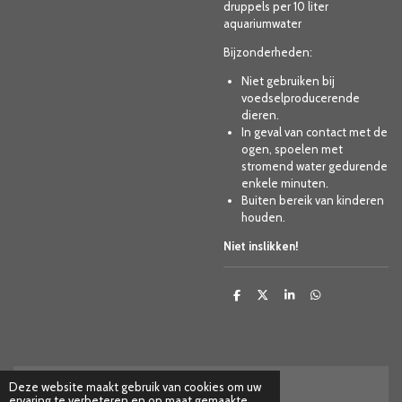
druppels per 10 liter
aquariumwater
Bijzonderheden:
Niet gebruiken bij
voedselproducerende
dieren.
In geval van contact met de
ogen, spoelen met
stromend water gedurende
enkele minuten.
Buiten bereik van kinderen
houden.
Niet inslikken!
D
D
S
D
e
e
h
e
l
e
a
l
e
l
r
e
n
e
n
Deze website maakt gebruik van cookies om uw
ervaring te verbeteren en op maat gemaakte