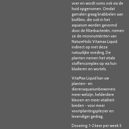
voer en wordt soms ook via de
huid opgenomen. Omdat
garnalen graag knabbelen aan
biofilms, die ook in het
aquarium worden gevormd
door de filterbacteriën, nemen
ze de micronutriënten van
NatureHolic Vitamax Liquid
indirect op met deze
natuurlijke voeding. De
planten nemen het vitale
stoffencomplex op via hun
bladeren en wortels.
VitaMax Liquid kan uw
planten- en
dierenaquariumbewoners
meer welzijn, helderdere
kleuren en meer vitaliteit
bieden - voor meer
voortplantingsplezier en
levendiger gedrag,
Dosering: 1-2 keer per week 5