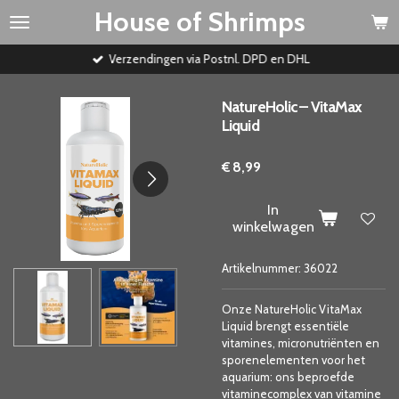
House of Shrimps
Ga
direct
naar
Verzendingen via Postnl. DPD en DHL
de
hoofdinhoud
NatureHolic – VitaMax
Liquid
€ 8,99
In
winkelwagen
Artikelnummer:
36022
Onze NatureHolic VitaMax
Liquid brengt essentiële
vitamines, micronutriënten en
sporenelementen voor het
aquarium: ons beproefde
vitaminecomplex van vitamine