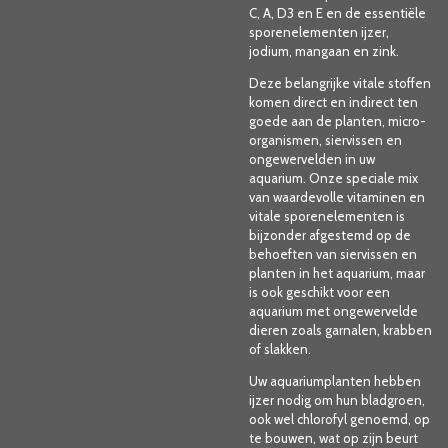
C, A, D3 en E en de essentiële
sporenelementen ijzer,
jodium, mangaan en zink.
Deze belangrijke vitale stoffen
komen direct en indirect ten
goede aan de planten, micro-
organismen, siervissen en
ongewervelden in uw
aquarium. Onze speciale mix
van waardevolle vitaminen en
vitale sporenelementen is
bijzonder afgestemd op de
behoeften van siervissen en
planten in het aquarium, maar
is ook geschikt voor een
aquarium met ongewervelde
dieren zoals garnalen, krabben
of slakken.
Uw aquariumplanten hebben
ijzer nodig om hun bladgroen,
ook wel chlorofyl genoemd, op
te bouwen, wat op zijn beurt