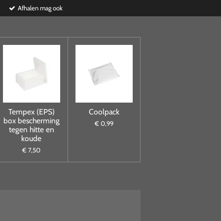
Afhalen mag ook
Tempex (EPS)
Coolpack
box bescherming
€ 0,99
tegen hitte en
koude
€ 7,50