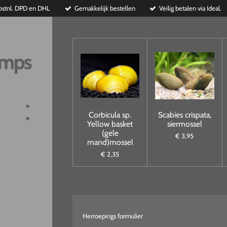
ostnl. DPD en DHL
Gemakkelijk bestellen
Veilig betalen via Ideal.
imps
Corbicula sp.
Scabies crispata,
Yellow basket
siermossel
(gele
€ 3,95
mand)mossel
€ 2,35
Herroepings formulier