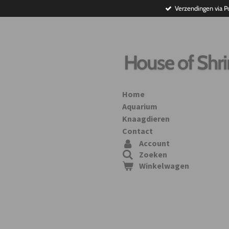
Verzendingen via P
Ga
direct
naar
de
hoofdinhoud
House of Shr
Home
Aquarium
Knaagdieren
Contact
Account
Zoeken
Winkelwagen