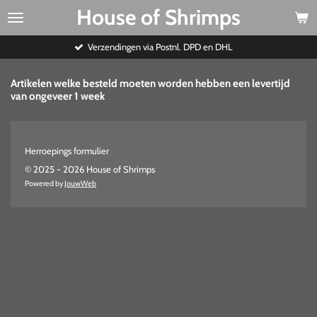
House of Shrimps
Ga
direct
naar
Verzendingen via Postnl. DPD en DHL
de
hoofdinhoud
Artikelen welke besteld moeten worden hebben een levertijd
van ongeveer 1 week
Herroepings formulier
© 2025 - 2026 House of Shrimps
Powered by
JouwWeb