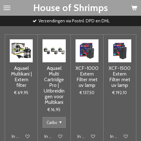
House of Shrimps
Ga
direct
naar
Verzendingen via Postnl. DPD en DHL
de
hoofdinhoud
Aquael
Aquael
XCF-1000
XCF-1500
Multikani |
Multi
Extern
Extern
Extern
Cartridge
Filter met
Filter met
filter
Pro |
uv lamp
uv lamp
Uitbreidin
€ 69,95
€ 137,50
€ 192,10
gen voor
Multikani
€ 16,95
In winkelwagen
In winkelwagen
In winkelwagen
In winkelwagen