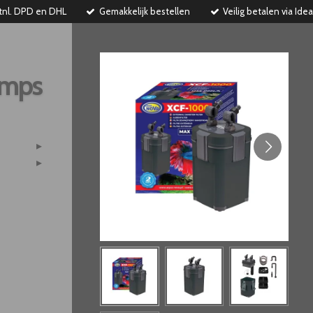
tnl. DPD en DHL
Gemakkelijk bestellen
Veilig betalen via Idea
imps