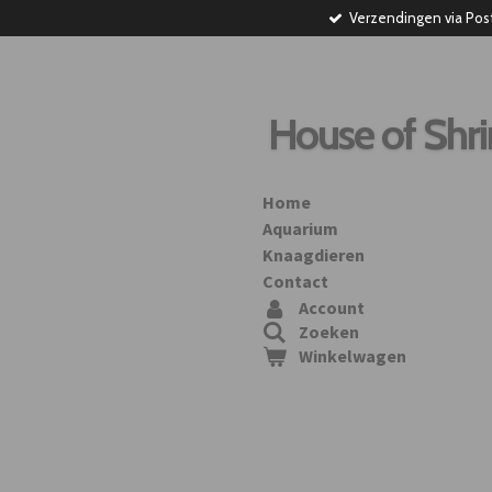
Verzendingen via Pos
Ga
direct
naar
de
hoofdinhoud
House of Shr
Home
Aquarium
Knaagdieren
Contact
Account
Zoeken
Winkelwagen