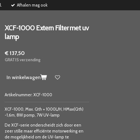
l.
Afhalen mag ook
XCF-1000 Extern Filter met uv
lamp
€ 137,50
GRATIS verzending
In winkelwagen
Artikelnummer:
XCF-1000
XCF-1000, Max. Qth = 1000L/H,
HMax(Qth)
-1,6m,
8W pomp, 7W UV-lamp
De XCF-serie onderscheidt zich door een
zeer stille maar efficiënte motorwerking en
de mogelijkheid om de UV-lamp te