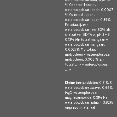
% Co totaal kobalt =
wateroplosbaar kobalt, 0,0007
% Cu totaal koper =
wateroplosbaar koper, 0,39%
Fe totaal ijzer =
wateroplosbaar ijzer, 50% als
chelaat van EDTA bij pH 3 – 8,
0,13% Mn totaal mangaan =
wateroplosbaar mangaan,
0,0027% Mo totaal
molybdeen = wateroplosbaar
molybdeen, 0,008 % Zn
totaal zink = wateroplosbaar
zink
Kleine bestanddelen:
0,81% S
wateroplosbare zwavel, 0,66%
MgO wateroplosbaar
magnesiumoxide, 0,21% Na
wateroplosbaar natrium, 3,82%
organisch materiaal