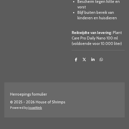
Bescherm tegen hitte en
vorst
Blijf buiten bereik van
kinderen en huisdieren
Reikwijdte van levering:
Plant
Care Pro Daily Nano 100 ml
(voldoende voor 10.000 liter)
D
D
S
D
e
e
h
e
l
e
a
l
e
l
r
e
n
e
n
Herroepings formulier
© 2025 - 2026 House of Shrimps
Powered by
JouwWeb