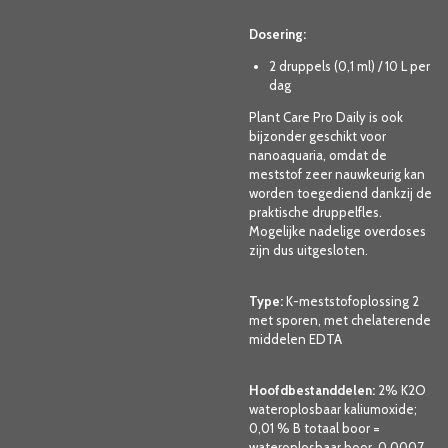
Dosering:
2 druppels (0,1 ml) / 10 L per
dag
Plant Care Pro Daily is ook
bijzonder geschikt voor
nanoaquaria, omdat de
meststof zeer nauwkeurig kan
worden toegediend dankzij de
praktische druppelfles.
Mogelijke nadelige overdoses
zijn dus uitgesloten.
Type:
K-meststofoplossing 2
met sporen, met chelaterende
middelen EDTA
Hoofdbestanddelen:
2% K2O
wateroplosbaar kaliumoxide;
0,01 % B totaal boor =
wateroplosbaar boor, 0,0007