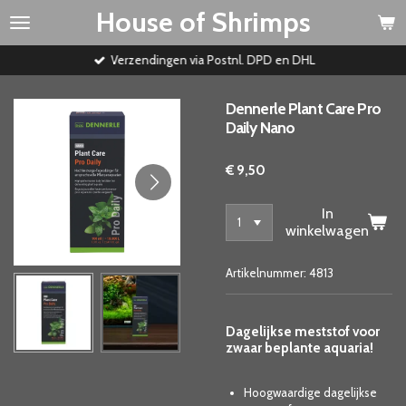
House of Shrimps
Ga
direct
naar
Verzendingen via Postnl. DPD en DHL
de
hoofdinhoud
Dennerle Plant Care Pro
Daily Nano
€ 9,50
In
winkelwagen
Artikelnummer:
4813
Dagelijkse meststof voor
zwaar beplante aquaria!
Hoogwaardige dagelijkse