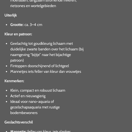
moerassen, langzaam stromende rivieren,
rietzones en wortelgebieden
Uiterlijk
Grootte:
ca. 3–4 cm
Kleur en patroon:
Geelachtig tot goudkleurig lichaam met
duidelijke zwarte banden over het lichaam (bij
naamgeving “bijtje” naar het bijachtige
patroon)
Fintoppen doorschijnend of lichtgeel
Mannetjes iets feller van kleur dan vrouwtjes
Kenmerken:
Klein, compact en robuust lichaam
Actief en nieuwsgierig
Ideaal voor nano-aquaria of
gezelschapsaquaria met rustige
bodembewoners
Geslachtsverschil
Mannetje:
feller van kleur, iets slanker