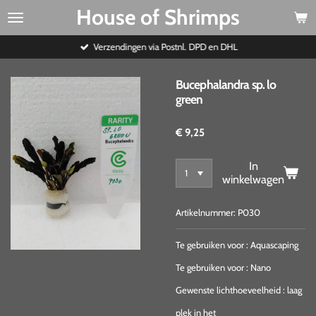
House of Shrimps
Ga
direct
naar
Verzendingen via Postnl. DPD en DHL
de
hoofdinhoud
Bucephalandra sp. lo
green
€ 9,25
In
winkelwagen
Artikelnummer:
P030
Te gebruiken voor
:
Aquascaping
Te gebruiken voor
:
Nano
Gewenste lichthoeveelheid
:
laag
plek in het