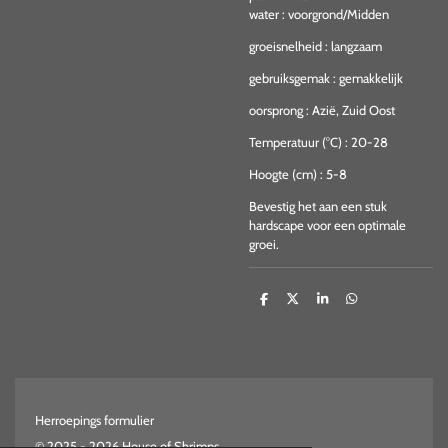
water
:
voorgrond/Midden
groeisnelheid
:
langzaam
gebruiksgemak
:
gemakkelijk
oorsprong
:
Azië, Zuid Oost
Temperatuur (°C)
:
20-28
Hoogte (cm)
:
5-8
Bevestig het aan een stuk
hardscape voor een optimale
groei.
D
D
S
D
e
e
h
e
l
e
a
l
e
l
r
e
n
e
n
Herroepings formulier
© 2025 - 2026 House of Shrimps