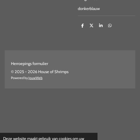
donkerblauw
D
D
S
D
e
e
h
e
l
e
a
l
e
l
r
e
n
e
n
Herroepings formulier
© 2025 - 2026 House of Shrimps
Powered by
JouwWeb
Deze website maakt gebruik van cookies om uw