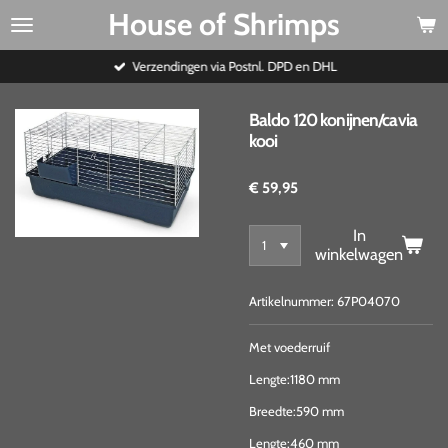
House of Shrimps
Ga
direct
naar
Verzendingen via Postnl. DPD en DHL
de
hoofdinhoud
Baldo 120 konijnen/cavia
kooi
€ 59,95
In
winkelwagen
Artikelnummer:
67P04070
Met voederruif
Lengte:
1180 mm
Breedte:
590 mm
Lengte:
460 mm