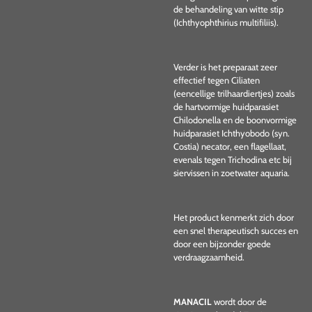
de behandeling van witte stip
(Ichthyophthirius multifiliis).
Verder is het preparaat zeer
effectief tegen Ciliaten
(eencellige trilhaardiertjes) zoals
de hartvormige huidparasiet
Chilodonella en de boonvormige
huidparasiet Ichthyobodo (syn.
Costia) necator, een flagellaat,
evenals tegen Trichodina etc bij
siervissen in zoetwater aquaria.
Het product kenmerkt zich door
een snel therapeutisch succes en
door een bijzonder goede
verdraagzaamheid.
MANACIL
wordt door de