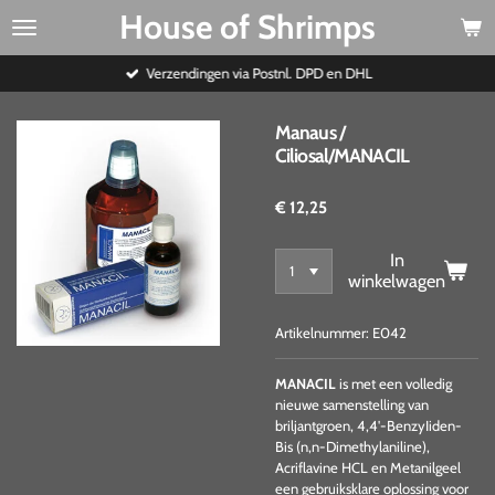
House of Shrimps
Ga
direct
naar
Verzendingen via Postnl. DPD en DHL
de
hoofdinhoud
Manaus /
Ciliosal/MANACIL
€ 12,25
In
winkelwagen
Artikelnummer:
E042
MANACIL
is met een volledig
nieuwe samenstelling van
briljantgroen, 4,4'-BenzyIiden-
Bis (n,n-Dimethylaniline),
Acriflavine HCL en Metanilgeel
een gebruiksklare oplossing voor