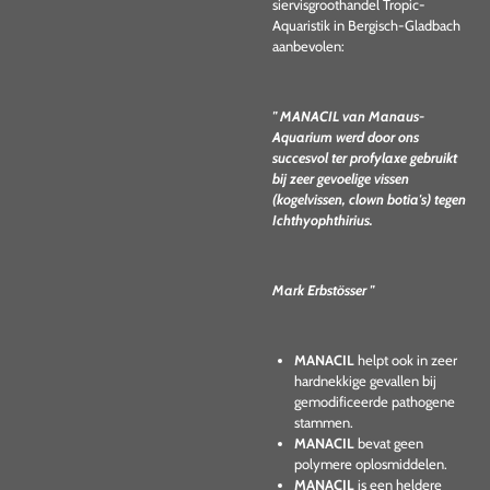
siervisgroothandel Tropic-
Aquaristik in Bergisch-Gladbach
aanbevolen:
" MANACIL van Manaus-
Aquarium werd door ons
succesvol ter profylaxe gebruikt
bij zeer gevoelige vissen
(kogelvissen, clown botia's) tegen
Ichthyophthirius.
Mark Erbstösser "
MANACIL
helpt ook in zeer
hardnekkige gevallen bij
gemodificeerde pathogene
stammen.
MANACIL
bevat geen
polymere oplosmiddelen.
MANACIL
is een heldere