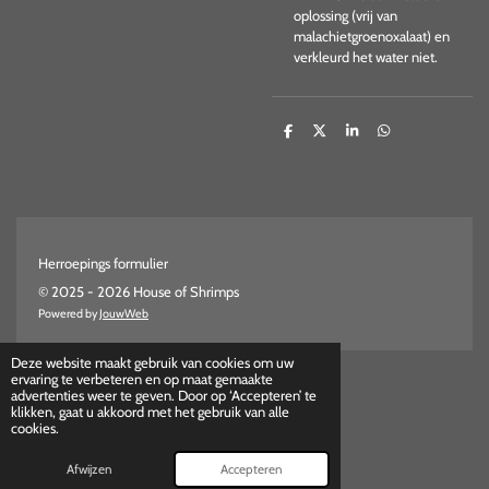
oplossing (vrij van
malachietgroenoxalaat) en
verkleurd het water niet.
D
D
S
D
e
e
h
e
l
e
a
l
e
l
r
e
n
e
n
Herroepings formulier
© 2025 - 2026 House of Shrimps
Powered by
JouwWeb
Deze website maakt gebruik van cookies om uw
ervaring te verbeteren en op maat gemaakte
advertenties weer te geven. Door op ‘Accepteren’ te
klikken, gaat u akkoord met het gebruik van alle
cookies.
Afwijzen
Accepteren