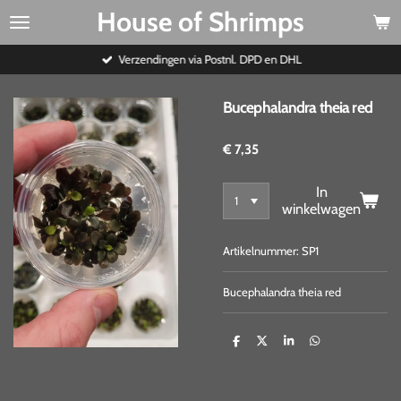
House of Shrimps
Ga
direct
naar
Verzendingen via Postnl. DPD en DHL
de
hoofdinhoud
Bucephalandra theia red
€ 7,35
In
winkelwagen
Artikelnummer:
SP1
Bucephalandra theia red
D
D
S
D
e
e
h
e
l
e
a
l
e
l
r
e
n
e
n