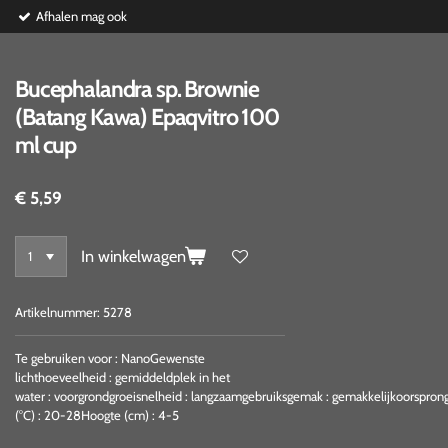
Afhalen mag ook
Bucephalandra sp. Brownie
(Batang Kawa) Epaqvitro 100
ml cup
€ 5,59
In winkelwagen
Artikelnummer:
5278
Te gebruiken voor
:
Nano
Gewenste
lichthoeveelheid
:
gemiddeld
plek in het
water
:
voorgrond
groeisnelheid
:
langzaam
gebruiksgemak
:
gemakkelijk
oorspron
(°C)
:
20-28
Hoogte (cm)
:
4-5