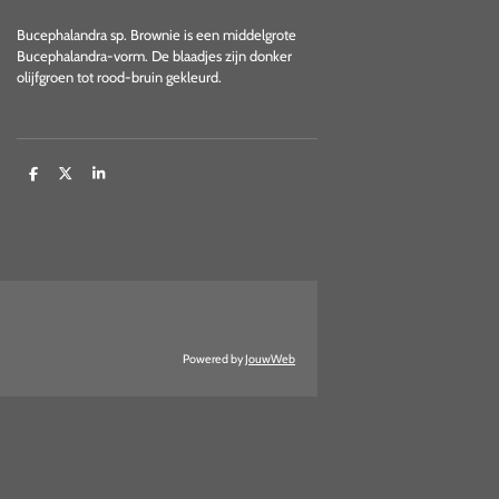
Bucephalandra sp. Brownie is een middelgrote
Bucephalandra-vorm. De blaadjes zijn donker
olijfgroen tot rood-bruin gekleurd.
D
D
S
e
e
h
l
e
a
e
l
r
n
e
Powered by
JouwWeb