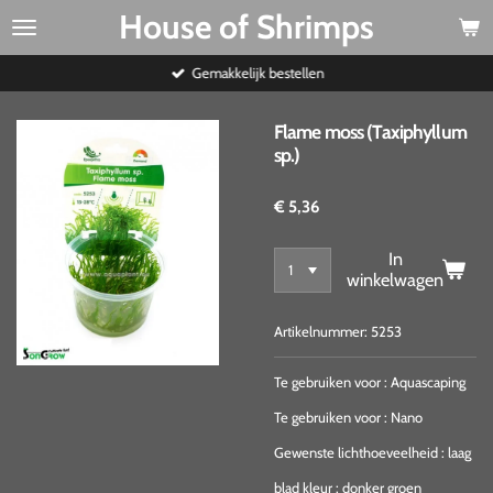
House of Shrimps
Ga
direct
naar
Gemakkelijk bestellen
de
hoofdinhoud
Flame moss (Taxiphyllum
sp.)
€ 5,36
In
winkelwagen
Artikelnummer:
5253
Te gebruiken voor
:
Aquascaping
Te gebruiken voor
:
Nano
Gewenste lichthoeveelheid
:
laag
blad kleur
:
donker groen