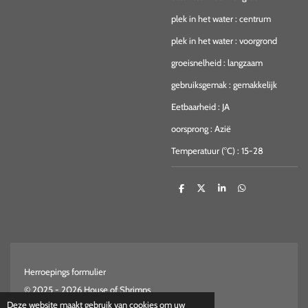
plek in het water
:
centrum
plek in het water
:
voorgrond
groeisnelheid
:
langzaam
gebruiksgemak
:
gemakkelijk
Eetbaarheid
:
JA
oorsprong
:
Azië
Temperatuur (°C)
:
15-28
D
D
S
D
e
e
h
e
l
e
a
l
e
l
r
e
n
e
n
Herroepings formulier
© 2025 - 2026 House of Shrimps
Deze website maakt gebruik van cookies om uw
Powered by
JouwWeb