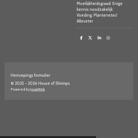
Moeilijkheidsgraad: Enige
kennis noodzakelijk
Voeding: Planteneter/
Alleseter
D
D
S
D
e
e
h
e
l
e
a
l
e
l
r
e
n
e
n
Herroepings formulier
© 2025 - 2026 House of Shrimps
Powered by
JouwWeb