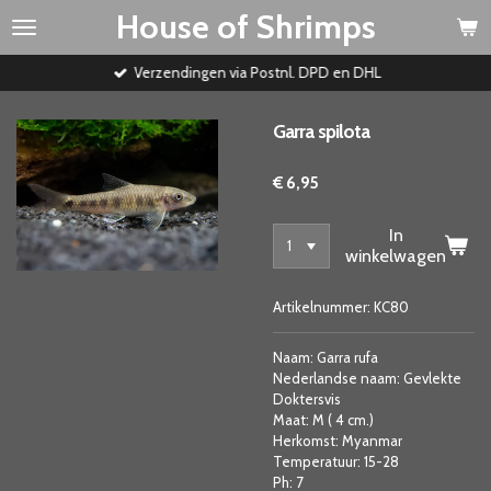
House of Shrimps
Ga
direct
naar
Verzendingen via Postnl. DPD en DHL
de
hoofdinhoud
Garra spilota
€ 6,95
In
winkelwagen
Artikelnummer:
KC80
Naam: Garra rufa
Nederlandse naam: Gevlekte
Doktersvis
Maat: M ( 4 cm.)
Herkomst: Myanmar
Temperatuur: 15-28
Ph: 7