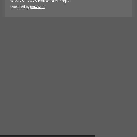
© 2025 - 2026 House of Shrimps
Powered by
JouwWeb