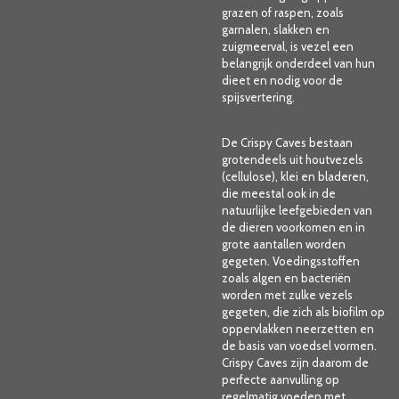
grazen of raspen, zoals
garnalen, slakken en
zuigmeerval, is vezel een
belangrijk onderdeel van hun
dieet en nodig voor de
spijsvertering.
De Crispy Caves bestaan
grotendeels uit houtvezels
(cellulose), klei en bladeren,
die meestal ook in de
natuurlijke leefgebieden van
de dieren voorkomen en in
grote aantallen worden
gegeten. Voedingsstoffen
zoals algen en bacteriën
worden met zulke vezels
gegeten, die zich als biofilm op
oppervlakken neerzetten en
de basis van voedsel vormen.
Crispy Caves zijn daarom de
perfecte aanvulling op
regelmatig voeden met