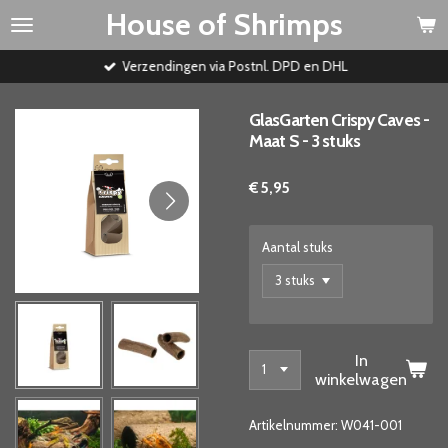
House of Shrimps
Ga
direct
naar
Verzendingen via Postnl. DPD en DHL
de
hoofdinhoud
GlasGarten Crispy Caves -
Maat S - 3 stuks
€ 5,95
Aantal stuks
In
winkelwagen
Artikelnummer:
W041-001