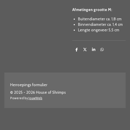
Afmetingen grootte M:
Buitendiameter ca. 1,8 cm
Binnendiameter ca. 1,4 cm
Lengte ongeveer 5,5 cm
D
D
S
D
e
e
h
e
l
e
a
l
e
l
r
e
n
e
n
Herroepings formulier
© 2025 - 2026 House of Shrimps
Powered by
JouwWeb