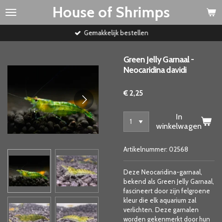
House of Shrimps
Ga
direct
naar
Gemakkelijk bestellen
de
hoofdinhoud
Green Jelly Garnaal -
Neocaridina davidi
€ 2,25
In
winkelwagen
Artikelnummer:
02568
Deze Neocaridina-garnaal,
bekend als Green Jelly Garnaal,
fascineert door zijn felgroene
kleur die elk aquarium zal
verlichten. Deze garnalen
worden gekenmerkt door hun