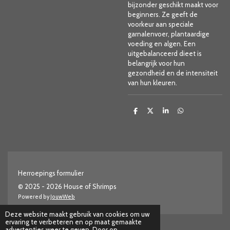
bijzonder geschikt maakt voor
beginners. Ze geeft de
voorkeur aan speciale
garnalenvoer, plantaardige
voeding en algen. Een
uitgebalanceerd dieet is
belangrijk voor hun
gezondheid en de intensiteit
van hun kleuren.
D
D
S
D
e
e
h
e
l
e
a
l
e
l
r
e
n
e
n
Herroepings formulier
© 2025 - 2026 House of Shrimps
Powered by
JouwWeb
Deze website maakt gebruik van cookies om uw
ervaring te verbeteren en op maat gemaakte
advertenties weer te geven. Door op