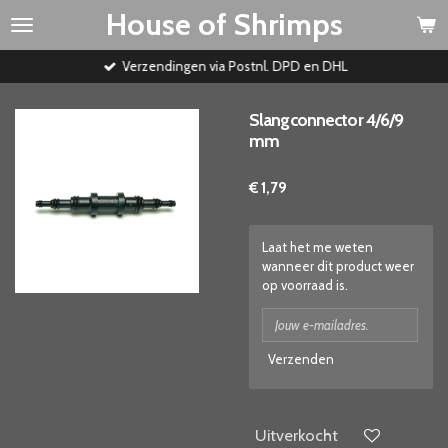
House of Shrimps
Ga
direct
naar
Verzendingen via Postnl. DPD en DHL
de
hoofdinhoud
Slangconnector 4/6/9
mm
€ 1,79
Laat het me weten
wanneer dit product weer
op voorraad is.
Verzenden
Uitverkocht