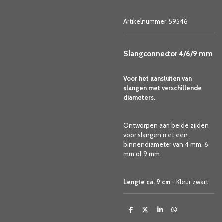
Artikelnummer:
59546
Slangconnector 4/6/9 mm
Voor het aansluiten van
slangen met verschillende
diameters.
Ontworpen aan beide zijden
voor slangen met een
binnendiameter van 4 mm, 6
mm of 9 mm.
Lengte ca. 9 cm
- Kleur zwart
D
D
S
D
e
e
h
e