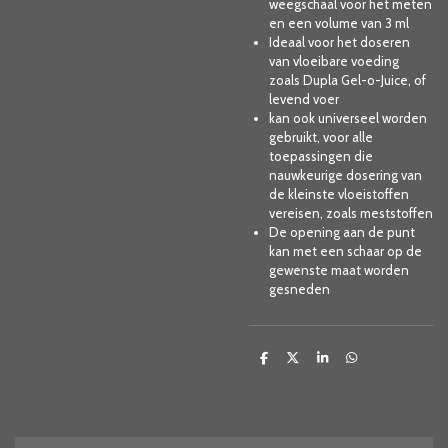
weegschaal voor het meten
en een volume van 3 ml
Ideaal voor het doseren
van vloeibare voeding
zoals
Dupla Gel-o-Juice, of
levend voer
kan ook universeel worden
gebruikt, voor alle
toepassingen die
nauwkeurige dosering van
de kleinste vloeistoffen
vereisen, zoals meststoffen
De opening aan de punt
kan met een schaar op de
gewenste maat worden
gesneden
D
D
S
D
e
e
h
e
l
e
a
l
e
l
r
e
n
e
n