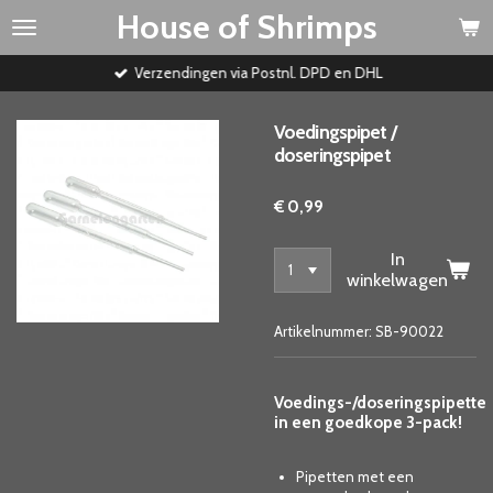
House of Shrimps
Ga
direct
naar
Verzendingen via Postnl. DPD en DHL
de
hoofdinhoud
Voedingspipet /
doseringspipet
€ 0,99
In
winkelwagen
Artikelnummer:
SB-90022
Voedings-/doseringspipette
in een goedkope 3-pack!
Pipetten met een