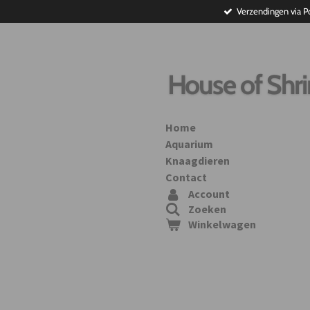
Verzendingen via P
Ga
direct
naar
de
hoofdinhoud
House of Shr
Home
Aquarium
Knaagdieren
Contact
Account
Zoeken
Winkelwagen