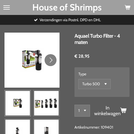
House of Shrimps
Ga
direct
naar
Verzendingen via Postnl. DPD en DHL
de
hoofdinhoud
Aquael Turbo Filter - 4
maten
€ 28,95
Type
In
winkelwagen
Artikelnummer:
109401