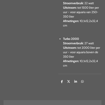
Stroomverbruik:
22 watt
Uitstroom:
tot 1500 liter per
uur - voor aquaria van 250-
350 liter
Afmetingen:
10,1x12,2x32,4
cm
Turbo 2000
Stroomverbruik:
27 watt
Uitstroom:
tot 2000 liter per
uur - voor aquaria boven de
350 liter
Afmetingen:
10,1x12,2x32,4
cm
D
D
S
D
e
e
h
e
l
e
a
l
e
l
r
e
n
e
n