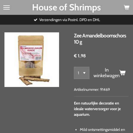
House of Shrimps
Ga
direct
naar
Verzendingen via Postnl. DPD en DHL
de
hoofdinhoud
Zee Amandelboomschors
10 g
€ 1,98
In
winkelwagen
Artikelnummer:
91469
Een natuurlijke decoratie en
ideale waterverzorger voor je
aquarium.
Mild ontsmettingsmiddel en