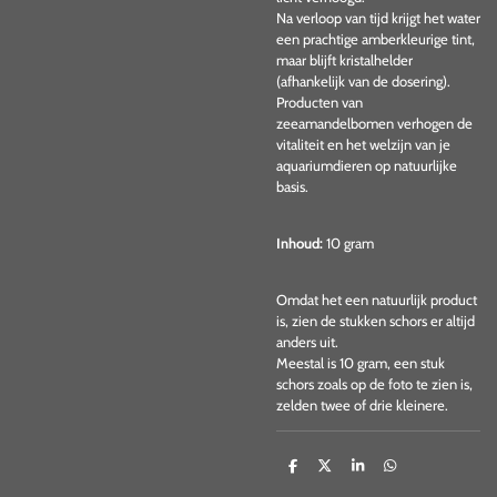
Na verloop van tijd krijgt het water
een prachtige amberkleurige tint,
maar blijft kristalhelder
(afhankelijk van de dosering).
Producten van
zeeamandelbomen verhogen de
vitaliteit en het welzijn van je
aquariumdieren op natuurlijke
basis.
Inhoud:
10 gram
Omdat het een natuurlijk product
is, zien de stukken schors er altijd
anders uit.
Meestal is 10 gram, een stuk
schors zoals op de foto te zien is,
zelden twee of drie kleinere.
D
D
S
D
e
e
h
e