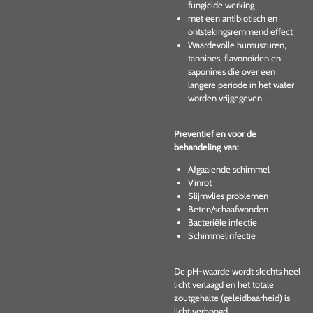
fungicide werking
met een antibiotisch en
ontstekingsremmend effect
Waardevolle humuszuren,
tannines, flavonoïden en
saponines die over een
langere periode in het water
worden vrijgegeven
Preventief en voor de
behandeling van:
Afgaaiende schimmel
Vinrot
Slijmvlies problemen
Beten/schaafwonden
Bacteriële infectie
Schimmelinfectie
De pH-waarde wordt slechts heel
licht verlaagd en het totale
zoutgehalte (geleidbaarheid) is
licht verhoogd.