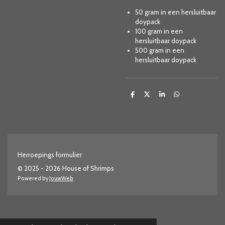
50 gram in een hersluitbaar
doypack
100 gram in een
hersluitbaar doypack
500 gram in een
hersluitbaar doypack
D
D
S
D
e
e
h
e
l
e
a
l
e
l
r
e
n
e
n
Herroepings formulier
© 2025 - 2026 House of Shrimps
Powered by
JouwWeb