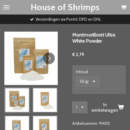
House of Shrimps
Ga
direct
naar
Verzendingen via Postnl. DPD en DHL
de
hoofdinhoud
Montmorillonit Ultra
White Powder
€ 2,79
Inhoud
In
winkelwagen
Artikelnummer:
91400