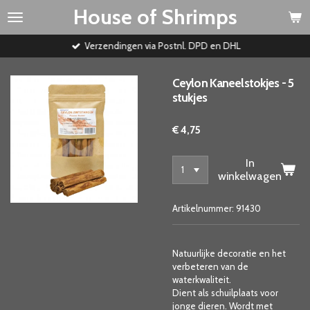
House of Shrimps
Ga
direct
naar
Verzendingen via Postnl. DPD en DHL
de
hoofdinhoud
Ceylon Kaneelstokjes - 5
stukjes
€ 4,75
In
winkelwagen
Artikelnummer:
91430
Natuurlijke decoratie en het
verbeteren van de
waterkwaliteit.
Dient als schuilplaats voor
jonge dieren. Wordt met