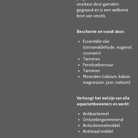
voorkeur door garnalen
gegraasd en is een welkome
bron van vezels.
Beschermt en voedt door:
Essentiële olie
(cinnamaldehyde, eugenol,
coumarin)
Tannines
Fenolcarbonzuur
Tannines
Mineralen (calcium, kalium,
magnesium, ijzer, natrium)
Verhoogt het welzijn van alle
aquariumbewoners en werkt:
Antibacterieel
Ontstekingsremmend
Antischimmelmiddel
Antiviraal middel